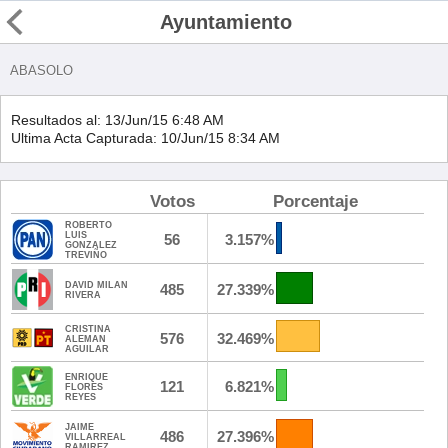
Ayuntamiento
Regresar
abasolo
Resultados al: 13/Jun/15 6:48 AM
Ultima Acta Capturada: 10/Jun/15 8:34 AM
Votos
Porcentaje
ROBERTO
LUIS
56
3.157%
GONZALEZ
TREVIÑO
DAVID MILAN
485
27.339%
RIVERA
CRISTINA
576
32.469%
ALEMAN
AGUILAR
ENRIQUE
121
6.821%
FLORES
REYES
JAIME
486
27.396%
VILLARREAL
RAMIREZ