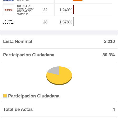
CORNELIA
STRICKLAND
22
1.240%
GONZALEZ
"CONNY"
28
1.578%
Lista Nominal
2,210
Participación Ciudadana
80.3%
Participación Ciudadana
Total de Actas
4