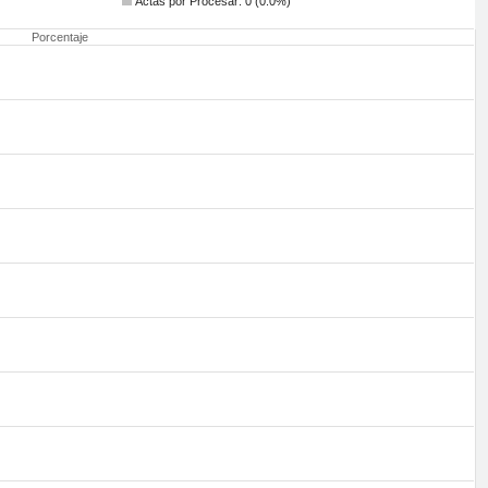
Actas por Procesar: 0 (0.0%)
Porcentaje