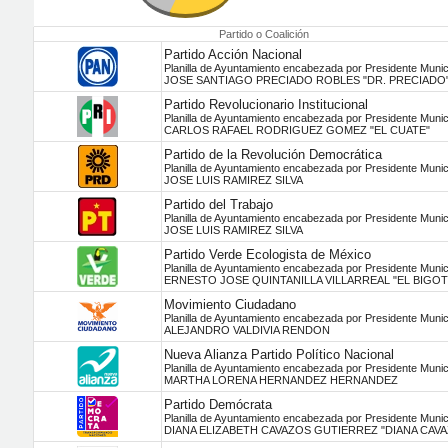
Partido o Coalición
Partido Acción Nacional
Planilla de Ayuntamiento encabezada por Presidente Munic
JOSE SANTIAGO PRECIADO ROBLES "DR. PRECIADO
Partido Revolucionario Institucional
Planilla de Ayuntamiento encabezada por Presidente Munic
CARLOS RAFAEL RODRIGUEZ GOMEZ "EL CUATE"
Partido de la Revolución Democrática
Planilla de Ayuntamiento encabezada por Presidente Munic
JOSE LUIS RAMIREZ SILVA
Partido del Trabajo
Planilla de Ayuntamiento encabezada por Presidente Munic
JOSE LUIS RAMIREZ SILVA
Partido Verde Ecologista de México
Planilla de Ayuntamiento encabezada por Presidente Munic
ERNESTO JOSE QUINTANILLA VILLARREAL "EL BIGO
Movimiento Ciudadano
Planilla de Ayuntamiento encabezada por Presidente Munic
ALEJANDRO VALDIVIA RENDON
Nueva Alianza Partido Político Nacional
Planilla de Ayuntamiento encabezada por Presidente Munic
MARTHA LORENA HERNANDEZ HERNANDEZ
Partido Demócrata
Planilla de Ayuntamiento encabezada por Presidente Munic
DIANA ELIZABETH CAVAZOS GUTIERREZ "DIANA CAV