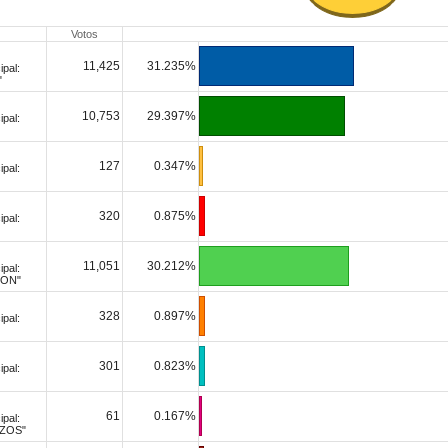
Votos
11,425
31.235%
ipal:
"
10,753
29.397%
ipal:
127
0.347%
ipal:
320
0.875%
ipal:
11,051
30.212%
ipal:
TON"
328
0.897%
ipal:
301
0.823%
ipal:
61
0.167%
ipal:
AZOS"